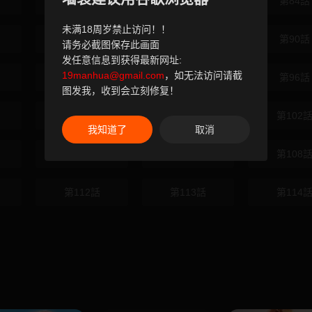
第82話
第83話
第84話
未满18周岁禁止访问！！
第88話
第89話
第90話
请务必截图保存此画面
发任意信息到获得最新网址:
19manhua@gmail.com
，如无法访问请截
第94話
第95話
第96話
图发我，收到会立刻修复！
第100話
第101話
第102
我知道了
取消
第106話
第107話
第108
第112話
第113話
第114