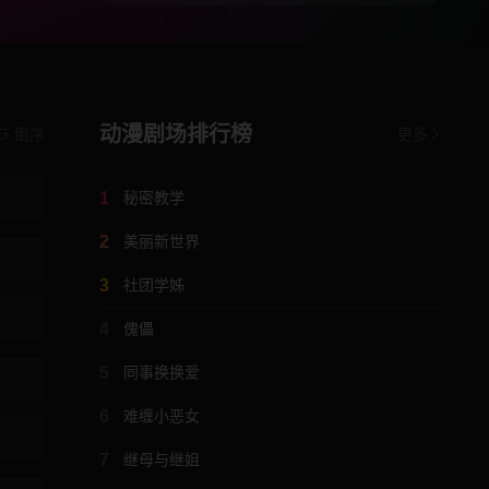
动漫剧场排行榜
倒序
更多
1
秘密教学
2
美丽新世界
3
社团学姊
4
傀儡
5
同事换换爱
6
难缠小恶女
7
继母与继姐