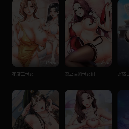
已完结
已完结
花店三母女
卖豆腐的母女们
寄宿