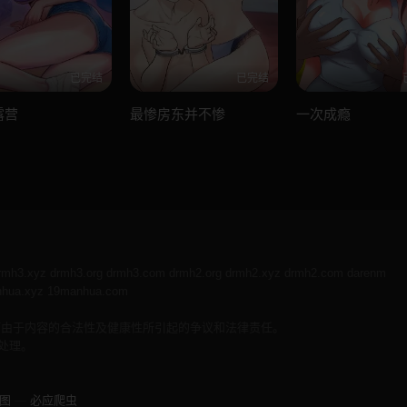
已完结
已完结
露营
最惨房东并不惨
一次成瘾
rmh3.xyz
drmh3.org
drmh3.com
drmh2.org
drmh2.xyz
drmh2.com
darenm
hua.xyz
19manhua.com
何由于内容的合法性及健康性所引起的争议和法律责任。
处理。
图
—
必应爬虫