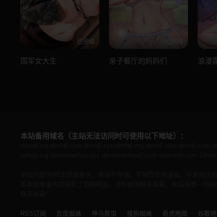
已完结
已完结
国军女大生
亲子餐厅的妈妈们
浪漫
本站备用域名（主站无法访问时可使用以下地址）：
drmh8.org
drmh8.com
drmh6.xyz
drmh6.org
drmh6.com
drmh5.com
d
anhua.org
darenmanhua.xyz
darenmanhua2.com
darenmh.com
19man
本站只提供WEB页面服务，本站不存储、不制作任何漫画，不承担任
若本站收录内容侵犯了您的权益，请附说明联系邮箱，本站将第一时间
联系邮箱：
RSS订阅
—
百度蜘蛛
—
神马爬虫
—
搜狗蜘蛛
—
奇虎地图
—
谷歌地