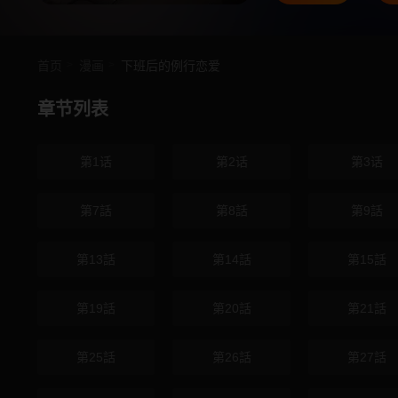
首页
漫画
下班后的例行恋爱
章节列表
第1话
第2话
第3话
第7話
第8話
第9話
第13話
第14話
第15話
第19話
第20話
第21話
第25話
第26話
第27話