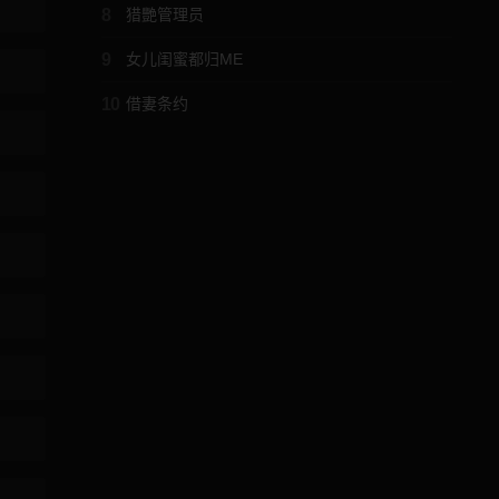
8
猎艷管理员
9
女儿闺蜜都归ME
10
借妻条约