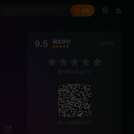
搜索
9.5
网友评分
16次评分
很差
较差
还行
推荐
力荐
我也要给漫画打分
扫一扫用手机访问