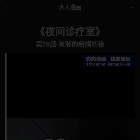
大人漫画
《夜间诊疗室》
第78話-羞恥的新婚初夜