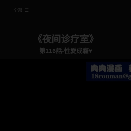
全部
《夜间诊疗室》
第116話-性愛成癮♥