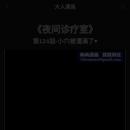
大人漫画
《夜间诊疗室》
第124話-小穴被灌滿了♥