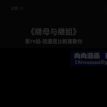
全部
《继母与继姐》
第79話-我還是比較喜歡你