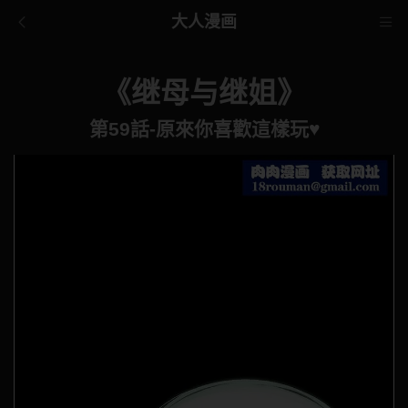
大人漫画
《继母与继姐》
第59話-原來你喜歡這樣玩♥