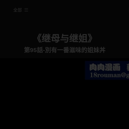
全部
《继母与继姐》
第95話-別有一番滋味的姐妹丼