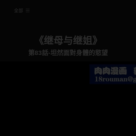
全部
《继母与继姐》
第83話-坦然面對身體的慾望