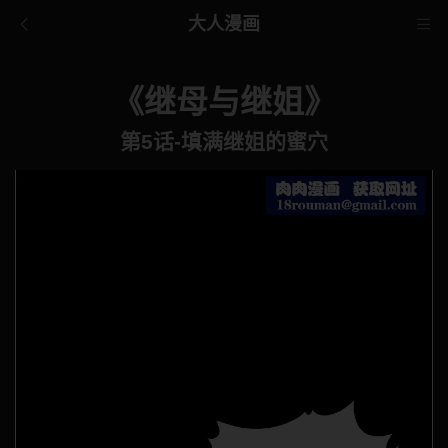
大人漫画
《继母与继姐》
第5话-填满继姐的蜜穴