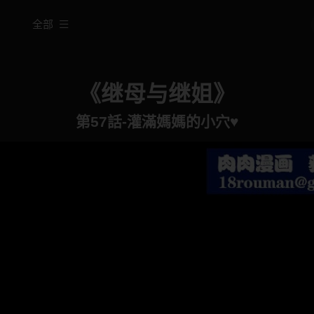
全部
《继母与继姐》
第57話-灌滿媽媽的小穴♥