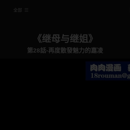
全部
《继母与继姐》
第28話-再度散發魅力的嘉凌