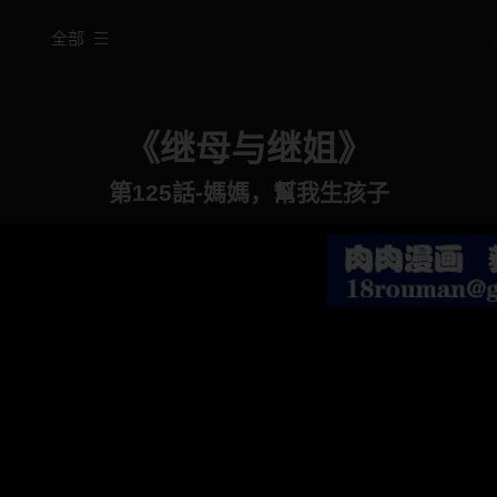
全部
《继母与继姐》
第125話-媽媽，幫我生孩子