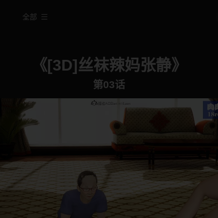
全部
《[3D]丝袜辣妈张静》
第03话