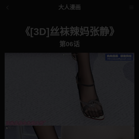
大人漫画
《[3D]丝袜辣妈张静》
第06话