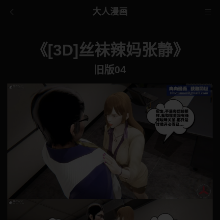
大人漫画
《[3D]丝袜辣妈张静》
旧版04