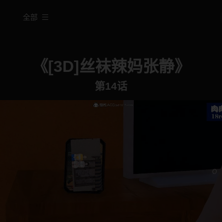
全部
《[3D]丝袜辣妈张静》
第14话