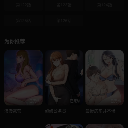
第122話
第123話
第124話
第125話
第126話
为你推荐
已完结
已完结
已完结
浪漫露营
超级公务员
最惨房东并不惨