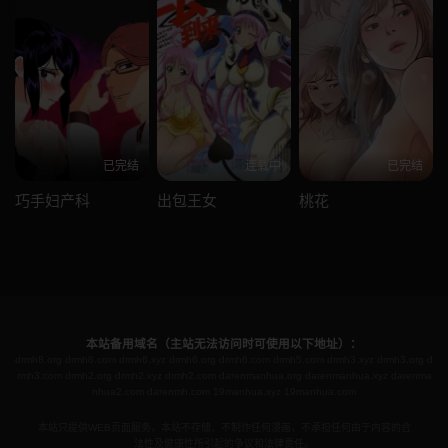
已完结
连载中
已完结
巧手妇产科
出包王女
桃花
本站备用域名（主站无法访问时可使用以下地址）：
drmh8.org
drmh8.com
drmh6.xyz
drmh6.org
drmh6.com
drmh5.com
drmh3.xyz
drmh3.org
d
rmh3.com
drmh2.org
drmh2.xyz
drmh2.com
darenmanhua.org
darenmanhua.xyz
darenma
nhua2.com
darenmh.com
19manhua.xyz
19manhua.com
本站只提供WEB页面服务，本站不存储、不制作任何漫画，不承担任何由于内容的合
法性及健康性所引起的争议和法律责任。