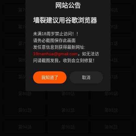
网站公告
第73話
第74話
第75話
墙裂建议用谷歌浏览器
第76話
第77話
第78話
未满18周岁禁止访问！！
请务必截图保存此画面
第79話
第80話
第81話
发任意信息到获得最新网址:
19manhua@gmail.com
，如无法访
第82話
第83話
第84話
问请截图发我，收到会立刻修复！
第85話
第86話
第87話
我知道了
取消
第88話
第89話
第90話
第91話
第92話
第93話
第94話
第95話
第96話