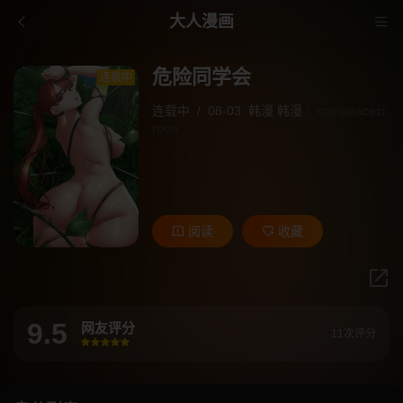
大人漫画
危险同学会
连载中
连载中
/
08-03
韩漫
韩漫
/
campeacezi
roon
阅读
收藏
9.5
网友评分
11次评分
很差
较差
还行
推荐
力荐