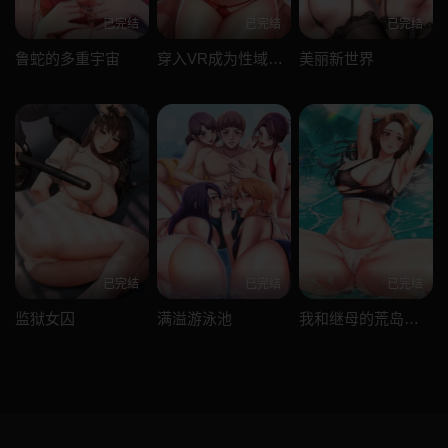
已完结
已完结
已完结
鲁蛇的多重宇宙
穿入VR成为性域猎人
美丽新世界
已完结
已完结
已完结
监狱女囚
满溢游泳池
我和继母的荒岛求生记