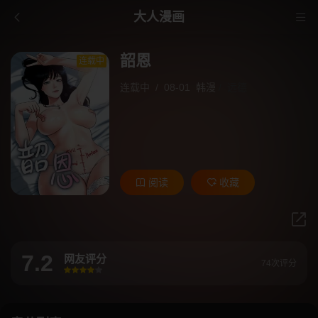
大人漫画
韶恩
连载中
连载中
/
08-01
韩漫
/
远德
阅读
收藏
7.2
网友评分
74次评分
很差
较差
还行
推荐
力荐