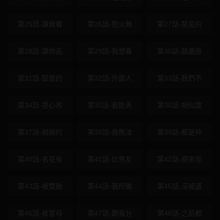
第25話-讓我看
第26話-慾火無
第27話-禁忌的
第28話-讓你品
第29話-我想看
第30話-路邊撿
第31話-韶恩的
第32話-外面人
第33話-我們不
第34話-提心吊
第35話-我能表
第36話-相似度
第37話-姐姐的
第38話-我無法
第39話-都是仲
第40話-名花有
第41話-比男友
第42話-原來你
第43話-被雙胞
第44話-我所做
第45話-沒被選
第46話-被當母
第47話-跟我分
第48話-之前都