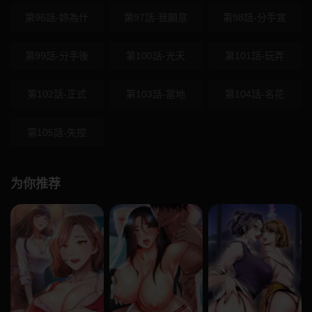
第96話-妳為什
第97話-我願意
第98話-分手宣
第99話-分手後
第100話-光天
第101話-玩弄
第102話-正式
第103話-當地
第104話-名花
第105話-失控
为你推荐