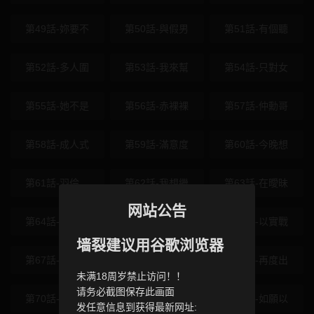
第49話-妳要不
第50話-與假男
第51話-有個聽
第52話-多人圍
第53話-我來幫
第54話-只對女
第55話-她不是
第56話-赤裸裸
第57話-仲勳哥
第58話-成人式
第59話-滿意度
第60話-今晚想
第61話-羽倫，
第62話-我想繼
第63話-在曖昧
网站公告
第64話-無法動
第65話-無套中
第66話-以實戰
墙裂建议用谷歌浏览器
第67話-屋簷下
第68話-合意之
第69話-再度出
未满18周岁禁止访问！！
请务必截图保存此画面
第70話-換人品
第71話-姐妹爭
第72話-如願以
发任意信息到获得最新网址: