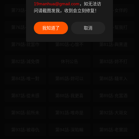
19manhua@gmail.com
，如无法访
第73話-沒人被
第74話-給男友
第75話-女伴的
问请截图发我，收到会立刻修复！
第76話-重演互
第77話-禁慾承
第78話-幫我打
我知道了
取消
第79話-就當作
第80話-心懷不
第81話-與黑道
第82話-減免債
休刊公告
第83話-妳不打
第84話-唯一對
第85話-妳可以
第86話-騷羊入
第87話-從未感
第88話-我更喜
第89話-充當酒
第90話-前所未
第91話-唯命是
第92話-大哥女
第93話-被尋仇
第94話-深陷輪
第95話-老實說