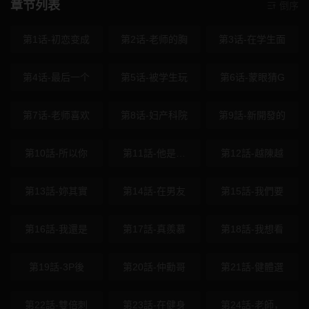
章节列表
倒序
第1话-初恋变成
第2话-老师的胸
第3话-在学生面
第4话-最后一个
第5话-被学生玩
第6话-蒙眼猜G
第7话-老师喜欢
第8话-妇产科院
第9話-新開發的
第10話-所以你
第11話-他是…
第12話-越陳越
第13話-妳其實
第14話-在男友
第15話-我們要
第16話-我還是
第17話-真羨慕
第18話-我想看
第19話-3P後
第20話-仲勳哥
第21話-健體選
第22話-雙倍刺
第23話-在健身
第24話-老師，