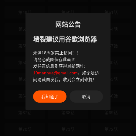
第49話
第50話
第51話
网站公告
第52話
第53話
第54話
墙裂建议用谷歌浏览器
第55話
第56話
第57話
未满18周岁禁止访问！！
请务必截图保存此画面
第58話
第59話
第60話
发任意信息到获得最新网址:
19manhua@gmail.com
，如无法访
第61話
第62話
第63話
问请截图发我，收到会立刻修复！
第64話
第65話
第66話
我知道了
取消
第67話
第68話
第69話
第70話
第71話
第72話