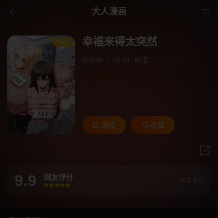
大人漫画
幸福来得太突然
连载中
连载中
/
08-01
韩漫
/
归农&Gri
阅读
收藏
9.9
网友评分
25次评分
很差
较差
还行
推荐
力荐