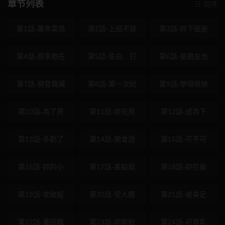
章节列表
倒序
第1話-萬年菜鳥
第2話-上班不穿
第3話-妳下面是
第4話-原來她在
第5話-告白、打
第6話-是朋友也
第7話-開發寶藏
第8話-第一次給
第9話-學得很快
第10話-為了男
第11話-妳先用
第12話-成為下
第13話-多虧了
第14話-開會途
第15話-可不可
第16話-妳的小
第17話-差點就
第18話-妳在偷
第19話-攻破組
第20話-受人體
第21話-被美足
第22話-重回職
第23話-妳能給
第24話-初嘗乳