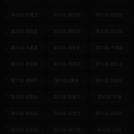
第25話-肉體交
第26話-破例為
第27話-積極獻
第28話-現在是
第29話-鮮榨母
第30話-妳欠我
第31話-人妻還
第32話-最後是
第33話-不會讓
第34話-她是做
第35話-想摸就
第36話-臉紅心
第37話-連綿不
第38話-[暖身
第39話-請兩位
第40話-妳能含
第41話-刺激不
第42話-3P激
第43話-敗給組
第44話-好想念
第45話-自信的
第46話-用系統
第47話-學生時
第48話-[大特