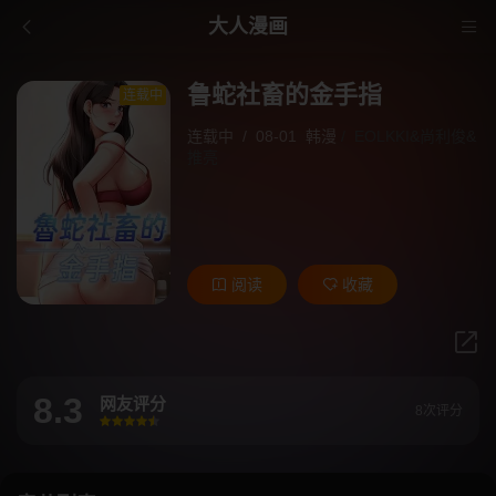
大人漫画
鲁蛇社畜的金手指
连载中
连载中
/
08-01
韩漫
/
EOLKKI&尚利俊&
推亮
阅读
收藏
8.3
网友评分
8次评分
很差
较差
还行
推荐
力荐