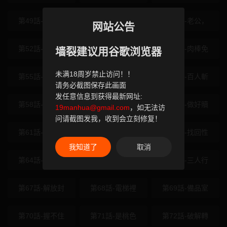
第49話-準備生
第50話-[任務
第51話-老公，
网站公告
第52話-盡情射
第53話-不穿胸
第54話-肉棒免
墙裂建议用谷歌浏览器
未满18周岁禁止访问！！
第55話-拜託用
第56話-妳好適
第57話-百人斬
请务必截图保存此画面
发任意信息到获得最新网址:
第58話-最頂級
第59話-重回大
第60話-做好贖
19manhua@gmail.com
，如无法访
问请截图发我，收到会立刻修复！
第61話-為了愛
第62話-這就是
第63話-找回性
我知道了
取消
第64話-成功用
第65話-你老婆
第66話-三人行
第67話-解放封
第68話-電梯裡
第69話-備品室
第70話-握不住
第71話-是桃色
第72話-破解轉