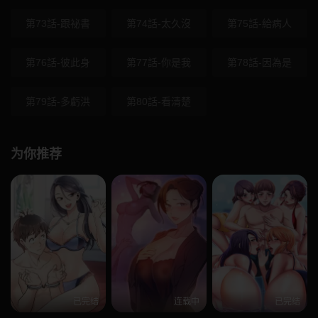
第73話-跟祕書
第74話-太久沒
第75話-給病人
第76話-彼此身
第77話-你是我
第78話-因為是
第79話-多虧洪
第80話-看清楚
为你推荐
已完结
连载中
已完结