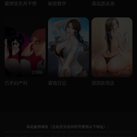
最惨房东并不惨
秘密教学
满溢游泳池
已完结
已完结
已完结
巧手妇产科
寄宿日记
洞洞杂货店
本站备用域名（主站无法访问时可使用以下地址）：
drmh8.org
drmh8.com
drmh6.xyz
drmh6.org
drmh6.com
drmh5.com
drmh3.xyz
drmh3.org
d
rmh3.com
drmh2.org
drmh2.xyz
drmh2.com
darenmanhua.org
darenmanhua.xyz
darenma