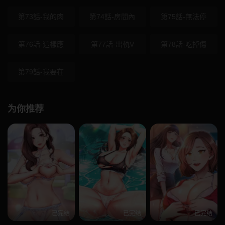
第73話-我的肉
第74話-房間內
第75話-無法停
第76話-這樣應
第77話-出軌V
第78話-吃掉傷
第79話-我要在
为你推荐
已完结
已完结
已完结