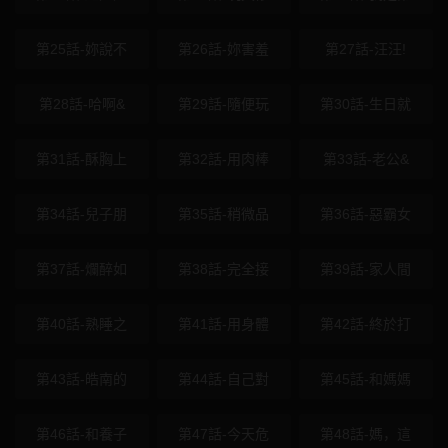
第25話-妳說不
第26話-妳害羞
第27話-汪汪!
第28話-哈啊&
第29話-隨便玩
第30話-生日就
第31話-酥胸上
第32話-用肉棒
第33話-老公&
第34話-兒子朋
第35話-稍微品
第36話-惡霸女
第37話-爛醉如
第38話-完全接
第39話-家人間
第40話-熟睡之
第41話-用身體
第42話-終於打
第43話-皓南的
第44話-自己對
第45話-和媽媽
第46話-和養子
第47話-今天危
第48話-媽，這