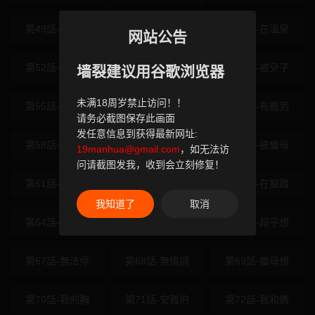
第49話-可優阿
第50話-致承的
第51話-在溫泉
网站公告
第52話-溫泉好
第53話-今天一
第54話-被兒子
墙裂建议用谷歌浏览器
未满18周岁禁止访问！！
第55話-傾巢而
第56話-初次升
第57話-有聽到
请务必截图保存此画面
发任意信息到获得最新网址:
第58話-被兒子
第59話-交換體
第60話-被繼母
19manhua@gmail.com
，如无法访
问请截图发我，收到会立刻修复！
第61話-成為目
第62話-品嚐處
第63話-在腳踏
我知道了
取消
第64話-用筆自
第65話-用奶哄
第66話-超乎想
第67話-無法停
第68話-無情調
第69話-繼母想
第70話-我的胸
第71話-安雅的
第72話-我和媽