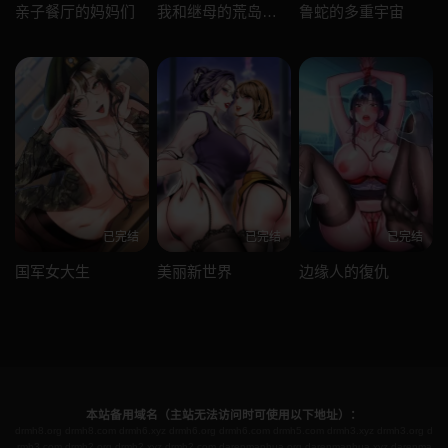
亲子餐厅的妈妈们
我和继母的荒岛求生记
鲁蛇的多重宇宙
已完结
已完结
已完结
国军女大生
美丽新世界
边缘人的復仇
本站备用域名（主站无法访问时可使用以下地址）：
drmh8.org
drmh8.com
drmh6.xyz
drmh6.org
drmh6.com
drmh5.com
drmh3.xyz
drmh3.org
d
rmh3.com
drmh2.org
drmh2.xyz
drmh2.com
darenmanhua.org
darenmanhua.xyz
darenma