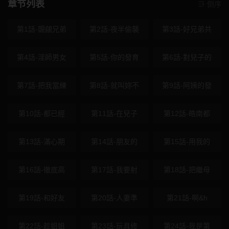
章节列表
倒序
第1話-覬覦兄弟
第2話-夜半偷襲
第3話-好兄弟共
第4話-淫師男女
第5話-你的發育
第6話-對兒子的
第7話-把我當練
第8話-就叫妳不
第9話-阿姨的發
第10話-都已經
第11話-在兒子
第12話-皓南都
第13話-滿心期
第14話-朋友的
第15話-用我的
第16話-徹底高
第17話-我要射
第18話-把繼母
第19話-和好友
第20話-人妻準
第21話-啊&h
第22話-趁姐姐
第23話-玩具修
第24話-我是第