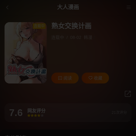
大人漫画
熟女交换计画
连载中
连载中
/
08-02
韩漫
/
阅读
收藏
7.6
网友评分
21次评分
很差
较差
还行
推荐
力荐