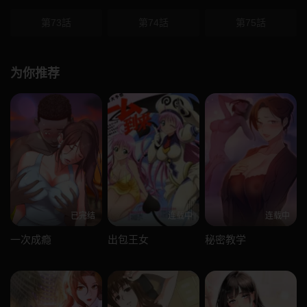
第73話
第74話
第75話
为你推荐
已完结
连载中
连载中
一次成瘾
出包王女
秘密教学