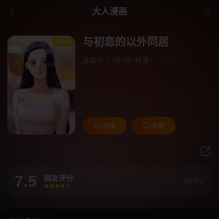
大人漫画
与初恋的以外同居
连载中
连载中
/
08-03
韩漫
/
cocodor
阅读
收藏
7.5
网友评分
4次评分
很差
较差
还行
推荐
力荐