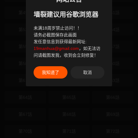
第49話
第50話
第51話
墙裂建议用谷歌浏览器
未满18周岁禁止访问！！
第52話
第53話
第54話
请务必截图保存此画面
发任意信息到获得最新网址:
第55話
第56話
第57話
19manhua@gmail.com
，如无法访
问请截图发我，收到会立刻修复！
第58話
第59話
第60話
我知道了
取消
第61話
第62話
第63話
第64話
第65話
第66話
第67話
第68話
第69話
第70話
第71話
第72話