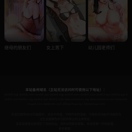
已完结
已完结
已完结
继母的朋友们
女上男下
幼儿园老师们
本站备用域名（主站无法访问时可使用以下地址）：
drmh8.org
drmh8.com
drmh6.xyz
drmh6.org
drmh6.com
drmh5.com
drmh3.xyz
drmh3.org
d
rmh3.com
drmh2.org
drmh2.xyz
drmh2.com
darenmanhua.org
darenmanhua.xyz
darenma
nhua2.com
darenmh.com
19manhua.xyz
19manhua.com
本站只提供WEB页面服务，本站不存储、不制作任何漫画，不承担任何由于内容的合
法性及健康性所引起的争议和法律责任。
若本站收录内容侵犯了您的权益，请附说明联系邮箱，本站将第一时间处理。
联系邮箱：