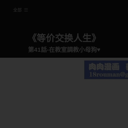
全部
《等价交换人生》
第41話-在教室調教小母狗♥