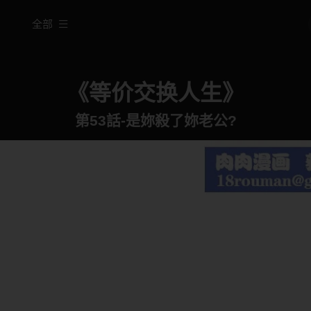
全部
《等价交换人生》
第53話-是妳殺了妳老公?