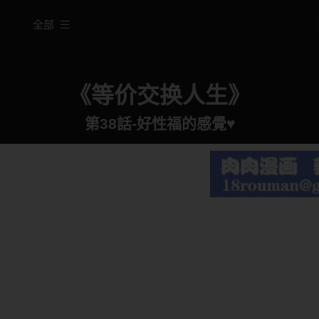
全部
《等价交换人生》
第38話-好性福的感覺♥