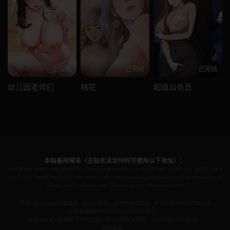
已完结
已完结
已完结
幼儿园老师们
桃花
超级公务员
本站备用域名（主站无法访问时可使用以下地址）：
drmh8.org
drmh8.com
drmh6.xyz
drmh6.org
drmh6.com
drmh5.com
drmh3.xyz
drmh3.org
d
rmh3.com
drmh2.org
drmh2.xyz
drmh2.com
darenmanhua.org
darenmanhua.xyz
darenma
nhua2.com
darenmh.com
19manhua.xyz
19manhua.com
本站只提供WEB页面服务，本站不存储、不制作任何漫画，不承担任何由于内容的合
法性及健康性所引起的争议和法律责任。
若本站收录内容侵犯了您的权益，请附说明联系邮箱，本站将第一时间处理。
联系邮箱：