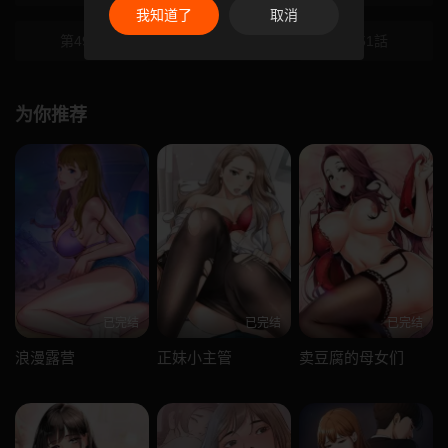
我知道了
取消
第49話
第50話
第51話
为你推荐
已完结
已完结
已完结
浪漫露营
正妹小主管
卖豆腐的母女们