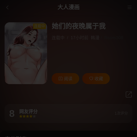
大人漫画
她们的夜晚属于我
连载中
连载中
/
17小时前
韩漫
/
Room308
阅读
收藏
8
网友评分
1次评分
很差
较差
还行
推荐
力荐