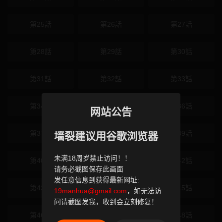
第25話
第26話
第27話
第28話
第29話
第30話
第31話
第32話
第33話
第34話
第35話
第36話
网站公告
第37話
第38話
第39話
墙裂建议用谷歌浏览器
未满18周岁禁止访问！！
第40話
第41話
第42話
请务必截图保存此画面
发任意信息到获得最新网址:
第43話
第44話
第45話
19manhua@gmail.com
，如无法访
问请截图发我，收到会立刻修复！
第46話
第47話
第48話