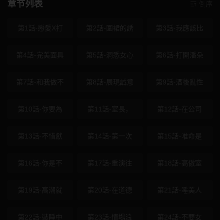
章节列表
倒序
第1話-戀愛X打
第2話-圍裙的誘
第3話-我應該比
第4話-完美面具
第5話-洞悉女心
第6話-打開潘朵
第7話-和我做不
第8話-展現誠意
第9話-酒後亂性
第10話-你要為
第11話-室長，
第12話-在公司
第13話-不惜獻
第14話-第一次
第15話-唯命是
第16話-你是不
第17話-重演往
第18話-高傲室
第19話-高潮就
第20話-在道德
第21話-睡美人
第22話-裝睡中
第23話-情場浪
第24話-不要女