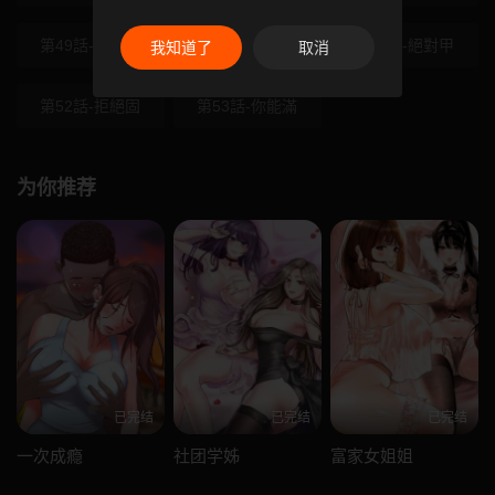
第49話-副業是
第50話-排解性
第51話-絕對甲
我知道了
取消
第52話-拒絕固
第53話-你能滿
为你推荐
已完结
已完结
已完结
一次成瘾
社团学姊
富家女姐姐