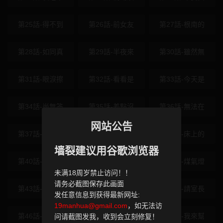
第25話-得不到
第26話-前女友
第27話-根南的
第28話-如同真
第29話-半夜來
第30話-雖然無
第31話-眼淚擦
第32話-看看是
第33話-今天是
第34話-尚無答
第35話-差點沒
第36話-無法在
网站公告
第37話-讓我看
第38話-抱歉，
第39話-床上的
墙裂建议用谷歌浏览器
第40話-今天可
第41話-在床上
第42話-煤氣燈
未满18周岁禁止访问！！
请务必截图保存此画面
第43話-你選我
第44話-那對狗
第45話-請室長
发任意信息到获得最新网址:
19manhua@gmail.com
，如无法访
第46話-真正焦
第47話-沒有我
第48話-我來幫
问请截图发我，收到会立刻修复！