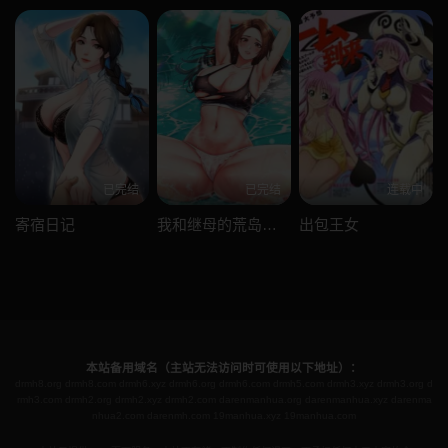
已完结
已完结
连载中
寄宿日记
我和继母的荒岛求生记
出包王女
本站备用域名（主站无法访问时可使用以下地址）：
drmh8.org
drmh8.com
drmh6.xyz
drmh6.org
drmh6.com
drmh5.com
drmh3.xyz
drmh3.org
d
rmh3.com
drmh2.org
drmh2.xyz
drmh2.com
darenmanhua.org
darenmanhua.xyz
darenma
nhua2.com
darenmh.com
19manhua.xyz
19manhua.com