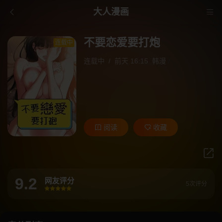
大人漫画
不要恋爱要打炮
连载中
连载中
/
前天 16:15
韩漫
/
阅读
收藏
9.2
网友评分
5次评分
很差
较差
还行
推荐
力荐