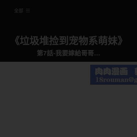
全部
《垃圾堆捡到宠物系萌妹》
第7話-我要嫁給哥哥…