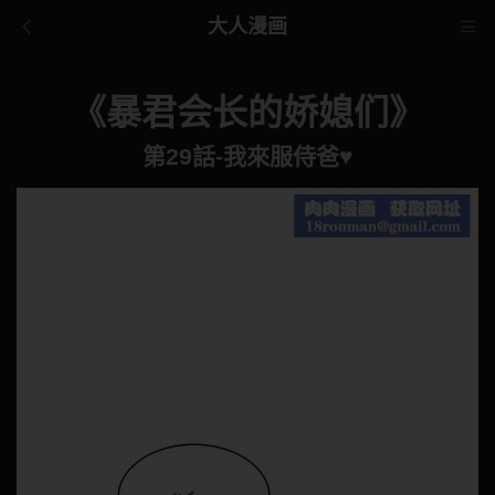
大人漫画
《暴君会长的娇媳们》
第29話-我來服侍爸♥