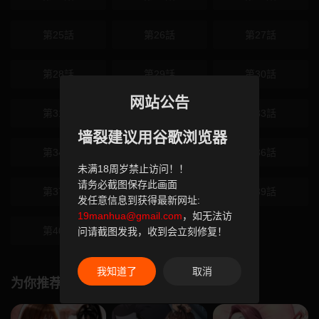
第25話
第26話
第27話
第28話
第29話
第30話
网站公告
第31話
第32話
第33話
墙裂建议用谷歌浏览器
第34話
第35話
第36話
未满18周岁禁止访问！！
请务必截图保存此画面
第37話
第38話
第39話
发任意信息到获得最新网址:
19manhua@gmail.com
，如无法访
第40話
第41話
问请截图发我，收到会立刻修复！
我知道了
取消
为你推荐