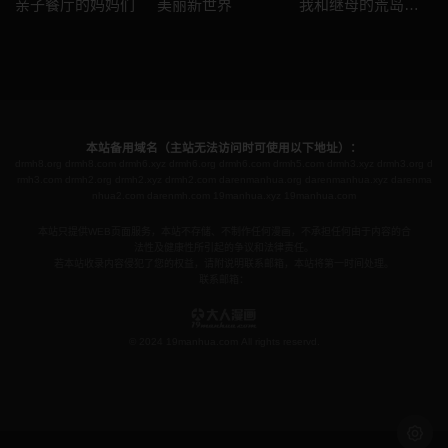
亲子餐厅的妈妈们
美丽新世界
我和继母的荒岛求生记
本站备用域名（主站无法访问时可使用以下地址）：
drmh8.org
drmh8.com
drmh6.xyz
drmh6.org
drmh6.com
drmh5.com
drmh3.xyz
drmh3.org
d
rmh3.com
drmh2.org
drmh2.xyz
drmh2.com
darenmanhua.org
darenmanhua.xyz
darenma
nhua2.com
darenmh.com
19manhua.xyz
19manhua.com
本站只提供WEB页面服务，本站不存储、不制作任何漫画，不承担任何由于内容的合
法性及健康性所引起的争议和法律责任。
若本站收录内容侵犯了您的权益，请附说明联系邮箱，本站将第一时间处理。
联系邮箱：
© 2024 19manhua.com All rights reservd.
浅色模