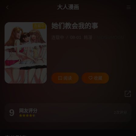
大人漫画
她们教会我的事
连载中
连载中
/
08-01
韩漫
/
MOGUMOGU
阅读
收藏
9
网友评分
2次评分
很差
较差
还行
推荐
力荐