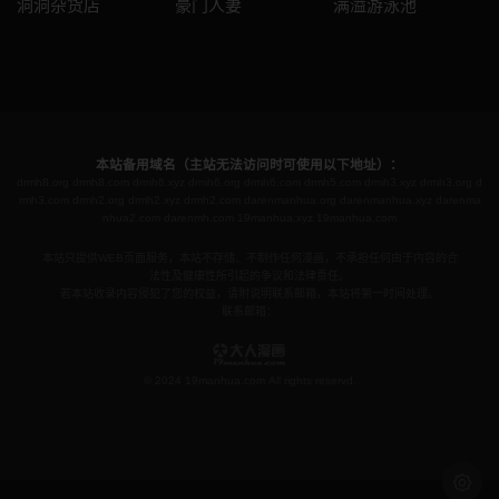
洞洞杂货店
豪门人妻
满溢游泳池
本站备用域名（主站无法访问时可使用以下地址）：
drmh8.org
drmh8.com
drmh6.xyz
drmh6.org
drmh6.com
drmh5.com
drmh3.xyz
drmh3.org
d
rmh3.com
drmh2.org
drmh2.xyz
drmh2.com
darenmanhua.org
darenmanhua.xyz
darenma
nhua2.com
darenmh.com
19manhua.xyz
19manhua.com
本站只提供WEB页面服务，本站不存储、不制作任何漫画，不承担任何由于内容的合
法性及健康性所引起的争议和法律责任。
若本站收录内容侵犯了您的权益，请附说明联系邮箱，本站将第一时间处理。
联系邮箱：
© 2024 19manhua.com All rights reservd.
浅色模