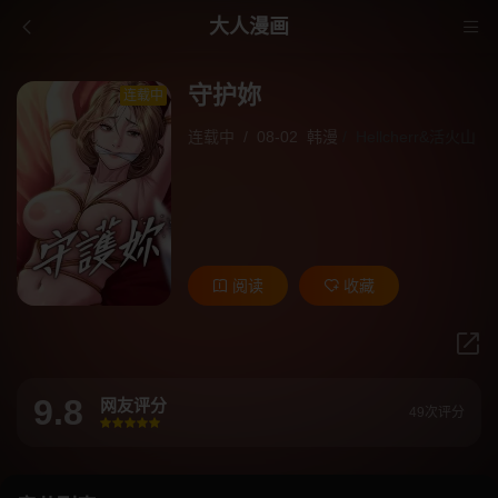
大人漫画
守护妳
连载中
连载中
/
08-02
韩漫
/
Hellcherr&活火山
阅读
收藏
9.8
网友评分
49次评分
很差
较差
还行
推荐
力荐