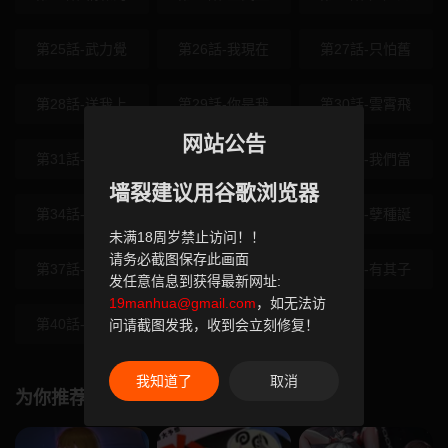
第25話-武力覺
第26話-我現在
第27話-只怕舊
第28話-送我上
第29話-你是我
第30話-雲霄飛
网站公告
第31話-想要就
第32話-用肉體
第33話-我們當
墙裂建议用谷歌浏览器
第34話-希賢的
第35話-流氓的
第36話-孽種誕
未满18周岁禁止访问！！
请务必截图保存此画面
第37話-卑賤妓
第38話-我希望
第39話-有其子
发任意信息到获得最新网址:
19manhua@gmail.com
，如无法访
第40話-回憶高
第41話-加入黑
问请截图发我，收到会立刻修复！
我知道了
取消
为你推荐