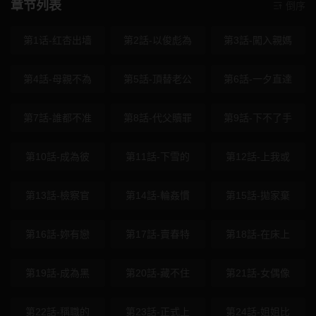
章节列表
倒序
第1话-红杏出墙
第2話-以俊彪為
第3話-闖入親媽
第4話-母親不為
第5話-頂替老公
第6話-一夕直達
第7話-誰都不准
第8話-代父贖罪
第9話-下不了手
第10話-成為彼
第11話-下雪的
第12話-上我或
第13話-檢察官
第14話-輪姦慣
第15話-拋家棄
第16話-妳有戀
第17話-賣春特
第18話-在床上
第19話-成為黑
第20話-藏不住
第21話-女偶像
第22話-稱職的
第23話-正式上
第24話-姐姐比