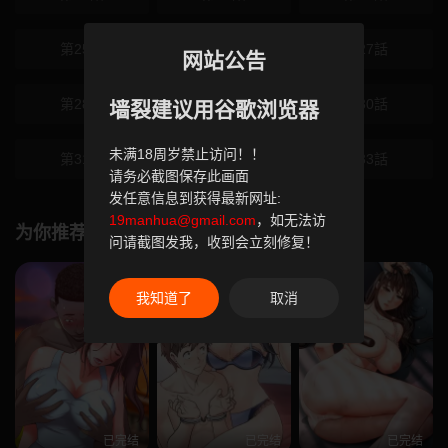
第25話
第26話
第27話
网站公告
第28話
第29話
第30話
墙裂建议用谷歌浏览器
未满18周岁禁止访问！！
第31話
第32話
第33話
请务必截图保存此画面
发任意信息到获得最新网址:
19manhua@gmail.com
，如无法访
为你推荐
问请截图发我，收到会立刻修复！
我知道了
取消
已完结
已完结
已完结