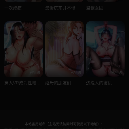
一次成瘾
最惨房东并不惨
监狱女囚
已完结
已完结
已完结
穿入VR成为性域猎人
继母的朋友们
边缘人的復仇
本站备用域名（主站无法访问时可使用以下地址）：
drmh8.org
drmh8.com
drmh6.xyz
drmh6.org
drmh6.com
drmh5.com
drmh3.xyz
drmh3.org
d