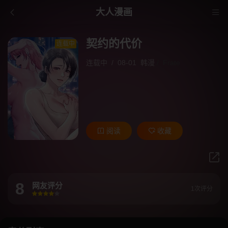
大人漫画
契约的代价
连载中
连载中
/
08-01
韩漫
/
Frate
阅读
收藏
8
网友评分
1次评分
很差
较差
还行
推荐
力荐