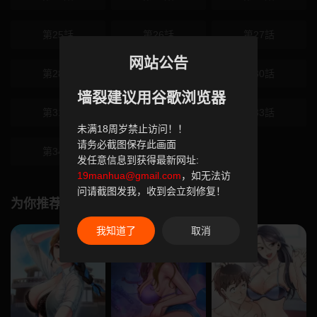
第25話
第26話
第27話
网站公告
第28話
第29話
第30話
墙裂建议用谷歌浏览器
第31話
第32話
第33話
未满18周岁禁止访问！！
请务必截图保存此画面
第34話
第35話
发任意信息到获得最新网址:
19manhua@gmail.com
，如无法访
问请截图发我，收到会立刻修复！
为你推荐
我知道了
取消