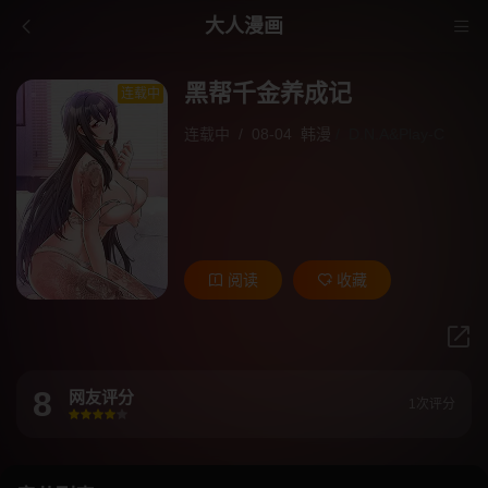
大人漫画
黑帮千金养成记
连载中
连载中
/
08-04
韩漫
/
D.N.A&Play-C
阅读
收藏
8
网友评分
1次评分
很差
较差
还行
推荐
力荐