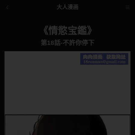
大人漫画
《情慾宝鑑》
第18話-不許你停下