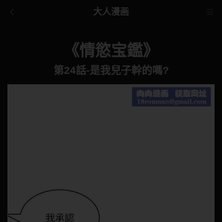
大人漫画
《情慾宝鑑》
第24話-是我兒子幹的嗎?