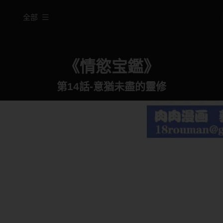
全部
《情慾宝鑑》
第14話-意猶未盡的靈修