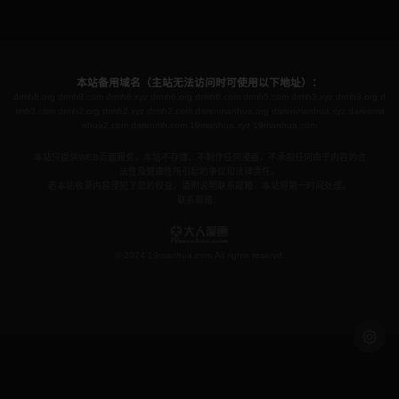
本站备用域名（主站无法访问时可使用以下地址）：
drmh8.org
drmh8.com
drmh6.xyz
drmh6.org
drmh6.com
drmh5.com
drmh3.xyz
drmh3.org
d
rmh3.com
drmh2.org
drmh2.xyz
drmh2.com
darenmanhua.org
darenmanhua.xyz
darenma
nhua2.com
darenmh.com
19manhua.xyz
19manhua.com
本站只提供WEB页面服务，本站不存储、不制作任何漫画，不承担任何由于内容的合
法性及健康性所引起的争议和法律责任。
若本站收录内容侵犯了您的权益，请附说明联系邮箱，本站将第一时间处理。
联系邮箱：
© 2024 19manhua.com All rights reservd.
浅色模