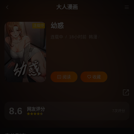
大人漫画
幼惑
连载中
连载中
/
18小时前
韩漫
/
阅读
收藏
8.6
网友评分
7次评分
很差
较差
还行
推荐
力荐