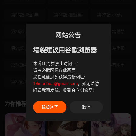
第25話-教訓無
第26話-獵豔集
第27話-小媽，
第28話-看我的
第29話-逐漸沉
第30話-跨越禁
网站公告
第31話-被徹底
第32話-下流地
第33話-左手鞭
墙裂建议用谷歌浏览器
未满18周岁禁止访问！！
第34話-變成任
第35話-在危險
第36話-有本事
请务必截图保存此画面
发任意信息到获得最新网址:
第37話-新郎知
第38話-觀摩老
19manhua@gmail.com
，如无法访
问请截图发我，收到会立刻修复！
为你推荐
我知道了
取消