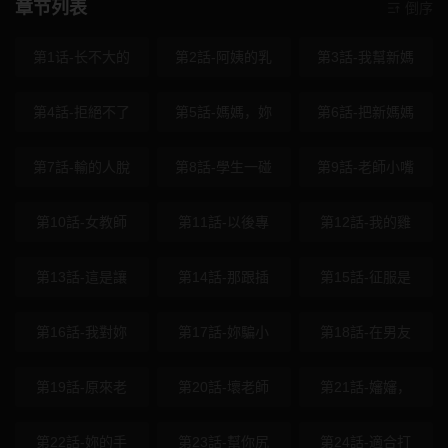
章节列表
倒序
第1话-长不大的
第2話-阿姨的乳
第3話-我幫新媽
第4話-拒絕不了
第5話-媽媽，妳
第6話-把新媽媽
第7話-輸的人脫
第8話-學生一碰
第9話-老師小嘴
第10話-女教師
第11話-以後專
第12話-我的雞
第13話-這是讓
第14話-那跟插
第15話-征服是
第16話-我對妳
第17話-妳騙小
第18話-在男友
第19話-原來老
第20話-壞老師
第21話-嬸嬸，
第22話-妳的手
第23話-幫你尻
第24話-適合打