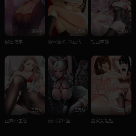
连载中
已完结
已完结
秘密教学
赎罪营01-74正传+外传
社团学姊
已完结
已完结
已完结
正妹小主管
夜间诊疗室
富家女姐姐