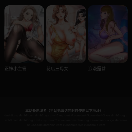
已完结
已完结
已完结
正妹小主管
花店三母女
浪漫露营
本站备用域名（主站无法访问时可使用以下地址）：
drmh8.org
drmh8.com
drmh6.xyz
drmh6.org
drmh6.com
drmh5.com
drmh3.xyz
drmh3.org
d
rmh3.com
drmh2.org
drmh2.xyz
drmh2.com
darenmanhua.org
darenmanhua.xyz
darenma
nhua2.com
darenmh.com
19manhua.xyz
19manhua.com