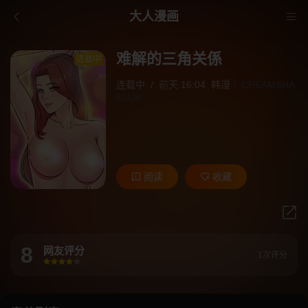
大人漫画
难解的三角关係
连载中
连载中
/
前天 16:04
韩漫
/
CREAM&HA
EMJA
阅读
收藏
8
网友评分
1次评分
很差
较差
还行
推荐
力荐