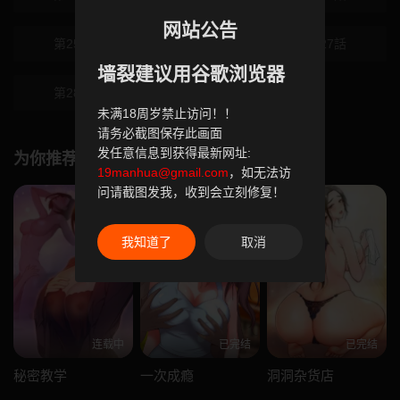
网站公告
第25話
第26話
第27話
墙裂建议用谷歌浏览器
第28話
未满18周岁禁止访问！！
请务必截图保存此画面
发任意信息到获得最新网址:
为你推荐
19manhua@gmail.com
，如无法访
问请截图发我，收到会立刻修复！
我知道了
取消
连载中
已完结
已完结
秘密教学
一次成瘾
洞洞杂货店