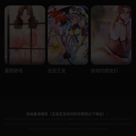
已完结
连载中
已完结
童颜继母
出包王女
继母的朋友们
本站备用域名（主站无法访问时可使用以下地址）：
drmh8.org
drmh8.com
drmh6.xyz
drmh6.org
drmh6.com
drmh5.com
drmh3.xyz
drmh3.org
d
rmh3.com
drmh2.org
drmh2.xyz
drmh2.com
darenmanhua.org
darenmanhua.xyz
darenma
nhua2.com
darenmh.com
19manhua.xyz
19manhua.com