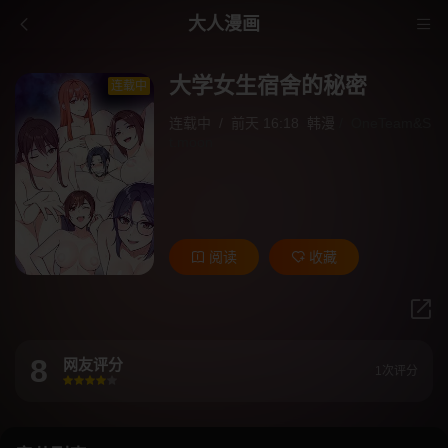
大人漫画
大学女生宿舍的秘密
连载中
连载中
/
前天 16:18
韩漫
/
OneTeam&S
t.moon
阅读
收藏
8
网友评分
1次评分
很差
较差
还行
推荐
力荐