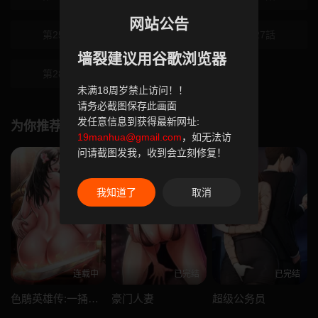
网站公告
第25話
第26話
第27話
墙裂建议用谷歌浏览器
第28話
未满18周岁禁止访问！！
请务必截图保存此画面
发任意信息到获得最新网址:
为你推荐
19manhua@gmail.com
，如无法访
问请截图发我，收到会立刻修复！
我知道了
取消
连载中
已完结
已完结
色鵰英雄传:一捅天下
豪门人妻
超级公务员