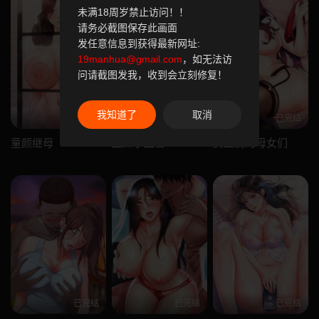
未满18周岁禁止访问！！
请务必截图保存此画面
发任意信息到获得最新网址:
19manhua@gmail.com
，如无法访
问请截图发我，收到会立刻修复！
我知道了
取消
已完结
已完结
已完结
童颜继母
正妹小主管
卖豆腐的母女们
已完结
已完结
已完结