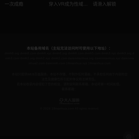
一次成瘾
穿入VR成为性域猎人
请滑入解锁
本站备用域名（主站无法访问时可使用以下地址）：
drmh8.org
drmh8.com
drmh6.xyz
drmh6.org
drmh6.com
drmh5.com
drmh3.xyz
drmh3.org
d
rmh3.com
drmh2.org
drmh2.xyz
drmh2.com
darenmanhua.org
darenmanhua.xyz
darenma
nhua2.com
darenmh.com
19manhua.xyz
19manhua.com
本站只提供WEB页面服务，本站不存储、不制作任何漫画，不承担任何由于内容的合
法性及健康性所引起的争议和法律责任。
若本站收录内容侵犯了您的权益，请附说明联系邮箱，本站将第一时间处理。
联系邮箱：
© 2024 19manhua.com All rights reservd.
浅色模