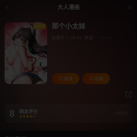
大人漫画
那个小太妹
连载中
连载中
/
08-03
韩漫
/
Chanis
阅读
收藏
8
网友评分
1次评分
很差
较差
还行
推荐
力荐