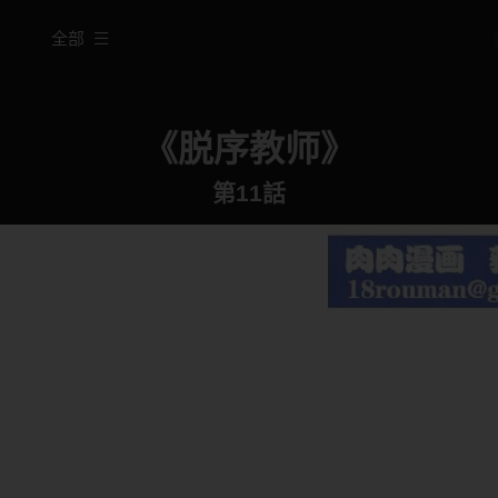
全部
《脱序教师》
第11話