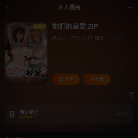
大人漫画
她们的最爱.ZIP
连载中
连载中
/
前天 16:15
韩漫
/
ob&犬子
阅读
收藏
8
网友评分
1次评分
很差
较差
还行
推荐
力荐