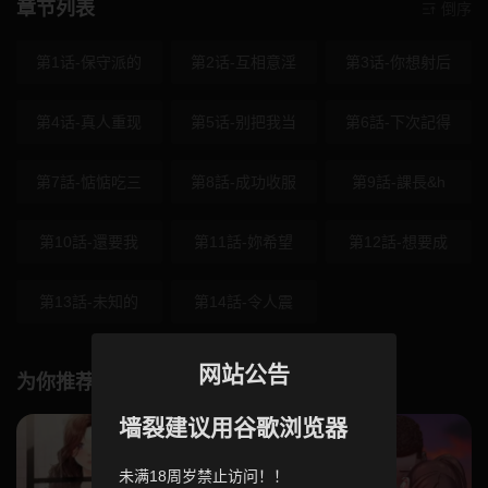
章节列表
倒序
第1话-保守派的
第2话-互相意淫
第3话-你想射后
第4话-真人重现
第5话-别把我当
第6話-下次記得
第7話-惦惦吃三
第8話-成功收服
第9話-課長&h
第10話-還要我
第11話-妳希望
第12話-想要成
第13話-未知的
第14話-令人震
网站公告
为你推荐
墙裂建议用谷歌浏览器
未满18周岁禁止访问！！