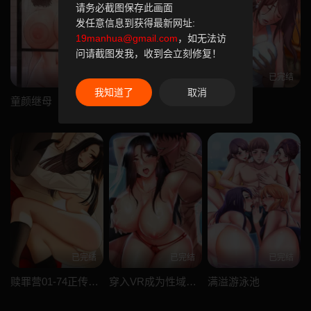
请务必截图保存此画面
发任意信息到获得最新网址:
19manhua@gmail.com
，如无法访
问请截图发我，收到会立刻修复！
已完结
已完结
已完结
我知道了
取消
童颜继母
社团学姊
一次成瘾
已完结
已完结
已完结
赎罪营01-74正传+外传
穿入VR成为性域猎人
满溢游泳池