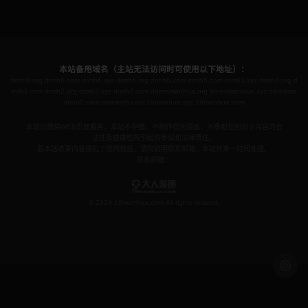
本站备用域名（主站无法访问时可使用以下地址）：
drmh8.org
drmh8.com
drmh6.xyz
drmh6.org
drmh6.com
drmh5.com
drmh3.xyz
drmh3.org
d
rmh3.com
drmh2.org
drmh2.xyz
drmh2.com
darenmanhua.org
darenmanhua.xyz
darenma
nhua2.com
darenmh.com
19manhua.xyz
19manhua.com
本站只提供WEB页面服务，本站不存储、不制作任何漫画，不承担任何由于内容的合
法性及健康性所引起的争议和法律责任。
若本站收录内容侵犯了您的权益，请附说明联系邮箱，本站将第一时间处理。
联系邮箱：
© 2024 19manhua.com All rights reservd.
浅色模