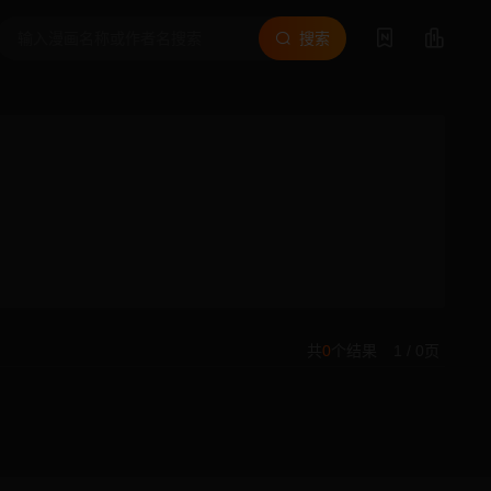
搜索
共
0
个结果
1 / 0页