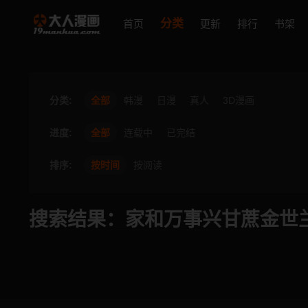
分类
首页
更新
排行
书架
分类:
全部
韩漫
日漫
真人
3D漫画
进度:
全部
连载中
已完结
排序:
按时间
按阅读
搜索结果：家和万事兴甘蔗金世