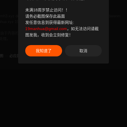
未满18周岁禁止访问！！
rmh3.xyz
drmh3.org
请务必截图保存此画面
drmh3.com
drmh2.org
drmh2.xyz
drmh2.com
darenm
hua.xyz
19manhua.com
发任意信息到获得最新网址:
19manhua@gmail.com
，如无法访问请截
何由于内容的合法性及健康性所引起的争议和法律责任。
图发我，收到会立刻修复！
处理。
我知道了
取消
图
—
必应爬虫