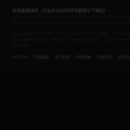
本站备用域名（主站无法访问时可使用以下地址）：
drmh8.org
drmh8.com
drmh6.xyz
drmh6.org
drmh6.com
drmh5.com
d
anhua.org
darenmanhua.xyz
darenmanhua2.com
darenmh.com
19man
本站只提供WEB页面服务，本站不存储、不制作任何漫画，不承担任
若本站收录内容侵犯了您的权益，请附说明联系邮箱，本站将第一时间
联系邮箱：
RSS订阅
—
百度蜘蛛
—
神马爬虫
—
搜狗蜘蛛
—
奇虎地图
—
谷歌地