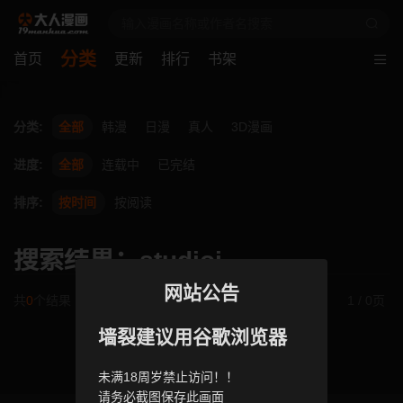
分类
首页
更新
排行
书架
分类:
全部
韩漫
日漫
真人
3D漫画
进度:
全部
连载中
已完结
排序:
按时间
按阅读
搜索结果：studioj
网站公告
共
0
个结果
1 / 0页
墙裂建议用谷歌浏览器
未满18周岁禁止访问！！
请务必截图保存此画面