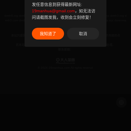
发任意信息到获得最新网址:
19manhua@gmail.com
，如无法访
本站备用域名（主站无法访问时可使用以下地址）：
drmh8.org
drmh8.com
drmh6.xyz
drmh6.org
drmh6.com
drmh5.com
drmh3.xyz
drmh3.org
d
问请截图发我，收到会立刻修复！
rmh3.com
drmh2.org
drmh2.xyz
drmh2.com
darenmanhua.org
darenmanhua.xyz
darenma
nhua2.com
darenmh.com
19manhua.xyz
19manhua.com
我知道了
取消
本站只提供WEB页面服务，本站不存储、不制作任何漫画，不承担任何由于内容的合
法性及健康性所引起的争议和法律责任。
若本站收录内容侵犯了您的权益，请附说明联系邮箱，本站将第一时间处理。
联系邮箱：
© 2024 19manhua.com All rights reservd.
浅色模