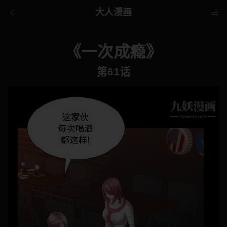
大人漫画
《一次成瘾》
第61话