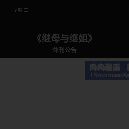
全部
《继母与继姐》
休刊公告