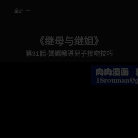
全部
《继母与继姐》
第31話-媽媽教導兒子接吻技巧