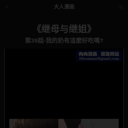
大人漫画
《继母与继姐》
第39話-我的奶有這麼好吃嗎?