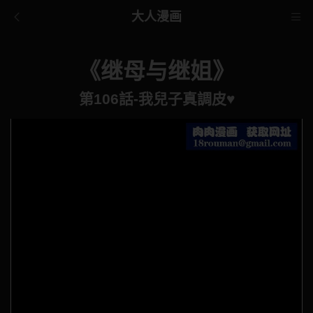
大人漫画
《继母与继姐》
第106話-我兒子真調皮♥