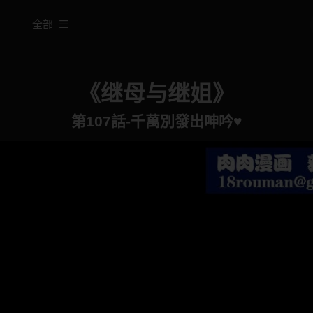
全部
《继母与继姐》
第107話-千萬別發出呻吟♥